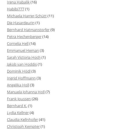
Irena Habalik
(16)
Habibi777
(1)
Michaela Harrer-Schütt
(11)
Die Hasardeurin
(1)
Bernhard Hatmanstorfer
(9)
Petra Hechenberger
(14)
Cornelia Hell
(14)
Emmanuel Heman
(3)
Sarah Victoria Hoch
(1)
Jakob van Hoddis
(1)
Dominik Hödl
(3)
Ingrid Hoffmann
(3)
Angelika Holl
(3)
Manuela Johanna Holl
(7)
Frank Joussen
(26)
Bernhard K.
(1)
Lydia Kellner
(4)
Claudia Kellnhofer
(41)
Christoph Kempter
(1)