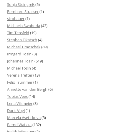
Sonja Steingreß
(5)
Bernhard Strasser
(1)
strobauer
(1)
Michaela Swoboda
(43)
Tim Tensfeld
(19)
Stephan Tikatsch
(4)
Michael Timoschek
(89)
Irmgard Tosin
(3)
Johannes Tosin
(519)
Michael Tosin
(4)
Verena Tretter
(13)
Felix Trummer
(1)
Annette van den Bergh
(6)
Tobias Vees
(14)
Lena Vilsmeier
(3)
Doris Vogl
(1)
Marcela Vsetickova
(3)
Bernd Watzka
(132)
Judith Wiesauer
(3)