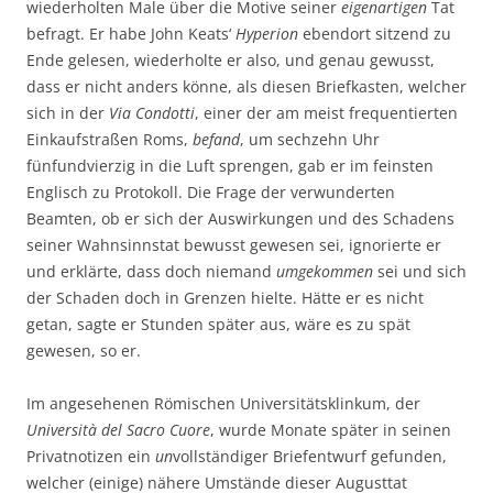
wiederholten Male über die Motive seiner
eigenartigen
Tat
befragt. Er habe John Keats‘
Hyperion
ebendort sitzend zu
Ende gelesen, wiederholte er also, und genau gewusst,
dass er nicht anders könne, als diesen Briefkasten, welcher
sich in der
Via Condotti
, einer der am meist frequentierten
Einkaufstraßen Roms,
befand
, um sechzehn Uhr
fünfundvierzig in die Luft sprengen, gab er im feinsten
Englisch zu Protokoll. Die Frage der verwunderten
Beamten, ob er sich der Auswirkungen und des Schadens
seiner Wahnsinnstat bewusst gewesen sei, ignorierte er
und erklärte, dass doch niemand
umgekommen
sei und sich
der Schaden doch in Grenzen hielte. Hätte er es nicht
getan, sagte er Stunden später aus, wäre es zu spät
gewesen, so er.
Im angesehenen Römischen Universitätsklinkum, der
Università del Sacro Cuore
, wurde Monate später in seinen
Privatnotizen ein
un
vollständiger Briefentwurf gefunden,
welcher (einige) nähere Umstände dieser Augusttat