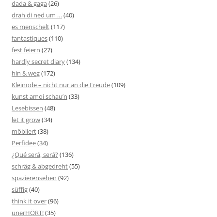
dada & gaga
(26)
drah di ned um …
(40)
es menschelt
(117)
fantastiques
(110)
fest feiern
(27)
hardly secret diary
(134)
hin & weg
(172)
Kleinode – nicht nur an die Freude
(109)
kunst amoi schau’n
(33)
Lesebissen
(48)
let it grow
(34)
möbliert
(38)
Perfidee
(34)
¿Qué será, será?
(136)
schräg & abgedreht
(55)
spazierensehen
(92)
süffig
(40)
think it over
(96)
unerHÖRT!
(35)