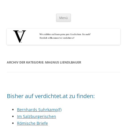
Zum
Inhalt
verdichtet.at
springen
ausgewählte Kurztexte
Menü
ARCHIV DER KATEGORIE:
MAGNUS LIENDLBAUER
Bisher auf verdichtet.at zu finden:
Bernhards Suhrkamp(f)
Im Salzburgerischen
Römische Briefe