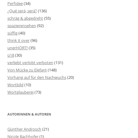
Perfidee
(34)
¿Qué será, será?
(136)
schräg & abgedreht
(55)
spazierensehen
(92)
süffig
(40)
think it over
(96)
unerHÖRT!
(35)
ü18
(30)
verliebt verlobt verboten
(131)
Von Mücke zu Elefant
(148)
Vorhang auf für den Nachwuchs
(20)
Wortbild
(10)
Wortglauberei
(73)
AUTORINNEN & AUTOREN
Günther Androsch
(21)
Nicole Bachhofer
(1)