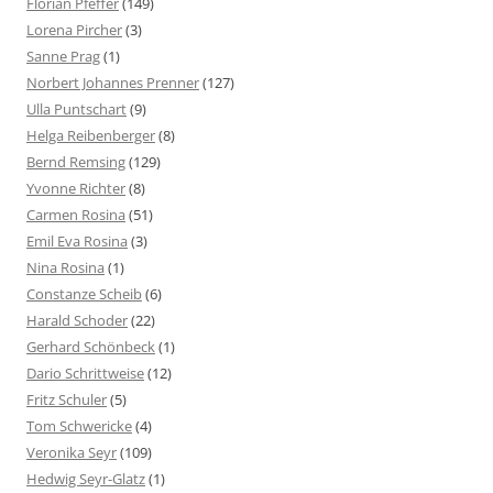
Florian Pfeffer
(149)
Lorena Pircher
(3)
Sanne Prag
(1)
Norbert Johannes Prenner
(127)
Ulla Puntschart
(9)
Helga Reibenberger
(8)
Bernd Remsing
(129)
Yvonne Richter
(8)
Carmen Rosina
(51)
Emil Eva Rosina
(3)
Nina Rosina
(1)
Constanze Scheib
(6)
Harald Schoder
(22)
Gerhard Schönbeck
(1)
Dario Schrittweise
(12)
Fritz Schuler
(5)
Tom Schwericke
(4)
Veronika Seyr
(109)
Hedwig Seyr-Glatz
(1)