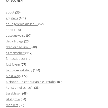
KATEGORIEN
about
(36)
ärgstens
(101)
an Tagen wie diesen …
(52)
anno
(100)
auszugsweise
(97)
dada & gaga
(26)
drah di ned um …
(40)
es menschelt
(117)
fantastiques
(110)
fest feiern
(27)
hardly secret diary
(134)
hin & weg
(172)
Kleinode – nicht nur an die Freude
(109)
kunst amoi schau’n
(33)
Lesebissen
(48)
let it grow
(34)
möbliert
(38)