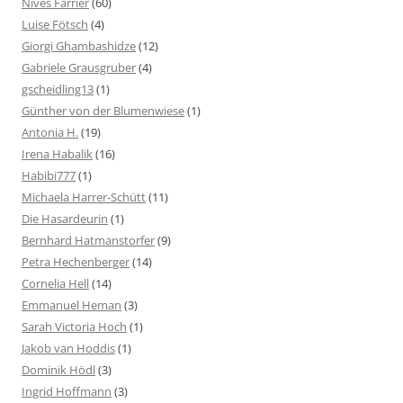
Nives Farrier
(60)
Luise Fötsch
(4)
Giorgi Ghambashidze
(12)
Gabriele Grausgruber
(4)
gscheidling13
(1)
Günther von der Blumenwiese
(1)
Antonia H.
(19)
Irena Habalik
(16)
Habibi777
(1)
Michaela Harrer-Schütt
(11)
Die Hasardeurin
(1)
Bernhard Hatmanstorfer
(9)
Petra Hechenberger
(14)
Cornelia Hell
(14)
Emmanuel Heman
(3)
Sarah Victoria Hoch
(1)
Jakob van Hoddis
(1)
Dominik Hödl
(3)
Ingrid Hoffmann
(3)