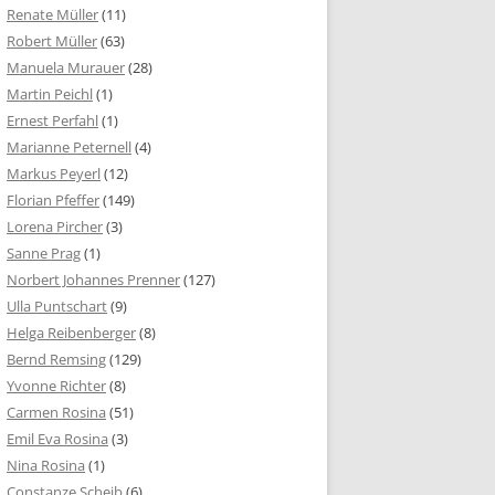
Renate Müller
(11)
Robert Müller
(63)
Manuela Murauer
(28)
Martin Peichl
(1)
Ernest Perfahl
(1)
Marianne Peternell
(4)
Markus Peyerl
(12)
Florian Pfeffer
(149)
Lorena Pircher
(3)
Sanne Prag
(1)
Norbert Johannes Prenner
(127)
Ulla Puntschart
(9)
Helga Reibenberger
(8)
Bernd Remsing
(129)
Yvonne Richter
(8)
Carmen Rosina
(51)
Emil Eva Rosina
(3)
Nina Rosina
(1)
Constanze Scheib
(6)