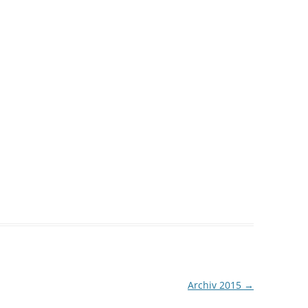
ES MENSCHELT
FANTASTIQUES
FEST FEIERN
HARDLY SECRET DIARY
HIN & WEG
KLEINODE – NICHT NUR AN DIE
FREUDE
KUNST AMOI SCHAU’N
LESEBISSEN
LET IT GROW
Archiv 2015
→
MÖBLIERT