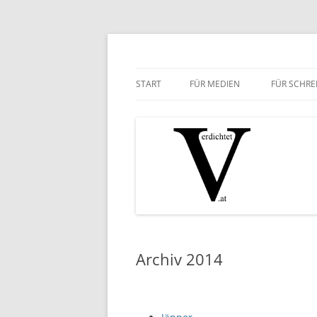
Zum
Inhalt
springen
ausgewählte Kurztexte
verdichtet.at
START
FÜR MEDIEN
FÜR SCHRE
Archiv 2014