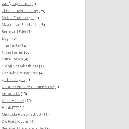
Wolfgang Dorner
(1)
Claudia Dvoracek-Iby
(29)
Stefan Ebelsberger
(1)
Maximilian Eberharter
(3)
Bernhard Eder
(1)
Elsgin
(5)
Tina Fanta
(12)
Nives Farrier
(60)
Luise Fötsch
(4)
Giorgi Ghambashidze
(12)
Gabriele Grausgruber
(4)
gscheidling13
(1)
Günther von der Blumenwiese
(1)
Antonia H.
(19)
Irena Habalik
(16)
Habibi777
(1)
Michaela Harrer-Schütt
(11)
Die Hasardeurin
(1)
Bernhard Hatmanstorfer
(9)