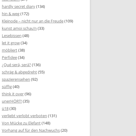
hardly secret diary
(134)
hin & weg
(172)
Kleinode – nicht nur an die Freude
(109)
kunst amoi schau’n
(33)
Lesebissen
(48)
let it grow
(34)
möbliert
(38)
Perfidee
(34)
¿Qué será, será?
(136)
schräg & abgedreht
(55)
spazierensehen
(92)
süffig
(40)
think it over
(96)
unerHÖRT!
(35)
ü18
(30)
verliebt verlobt verboten
(131)
Von Mücke zu Elefant
(148)
Vorhang auf für den Nachwuchs
(20)