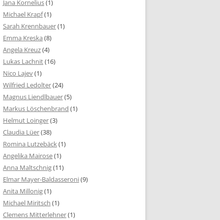
Jana Kornelius
(1)
Michael Krapf
(1)
Sarah Krennbauer
(1)
Emma Kreska
(8)
Angela Kreuz
(4)
Lukas Lachnit
(16)
Nico Lajev
(1)
Wilfried Ledolter
(24)
Magnus Liendlbauer
(5)
Markus Löschenbrand
(1)
Helmut Loinger
(3)
Claudia Lüer
(38)
Romina Lutzebäck
(1)
Angelika Mairose
(1)
Anna Maltschnig
(11)
Elmar Mayer-Baldasseroni
(9)
Anita Millonig
(1)
Michael Miritsch
(1)
Clemens Mitterlehner
(1)