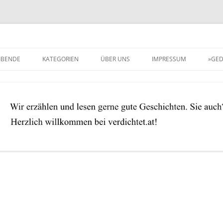
IBENDE
KATEGORIEN
ÜBER UNS
IMPRESSUM
»GED
ÄRGSTENS
¿QUÉ SERÁ, SERÁ?
ABOUT
AN TAGEN WIE DIESEN …
ANNO
AUSZUGSWEISE
DADA & GAGA
DRAH DI NED UM …