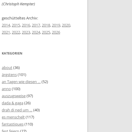
(Christoph Kempter)
geschütteltes Archiv:
2014
,
2015
,
2016
,
2017
,
2018
,
2019
,
2020
,
2021
,
2022
,
2023
,
2024
,
2025
,
2026
KATEGORIEN
about
(36)
ärgstens
(101)
an Tagen wie diesen …
(52)
anno
(100)
auszugsweise
(97)
dada & gaga
(26)
drah di ned um …
(40)
es menschelt
(117)
fantastiques
(110)
fest feiern
(27)